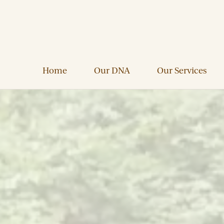
Home
Our DNA
Our Services