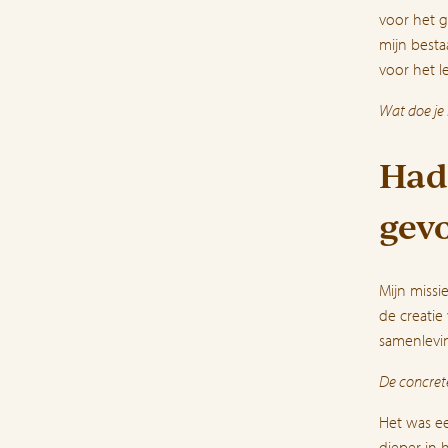
voor het g
mijn besta
voor het l
Wat doe je 
Had 
gev
Mijn missi
de creatie
samenlevin
De concret
Het was ee
dieper in 