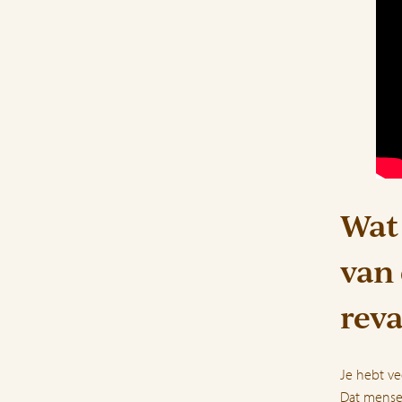
Wat 
van 
reva
Je hebt v
Dat mensen