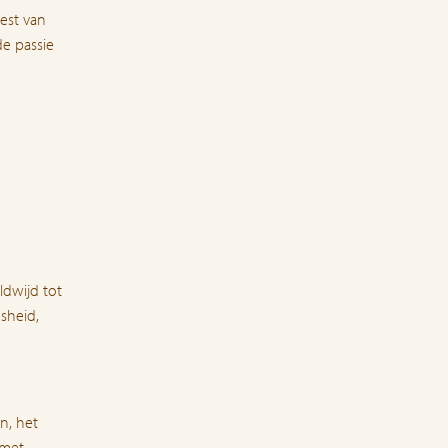
rest van
de passie
ldwijd tot
sheid,
n, het
 met