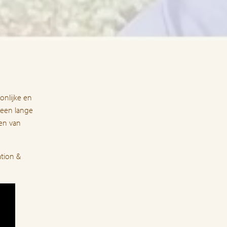
onlijke en
 een lange
ren van
ation &