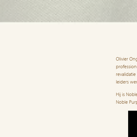
Olivier On
profession
revalidatie
leiders we
Hij is Nob
Noble Purp