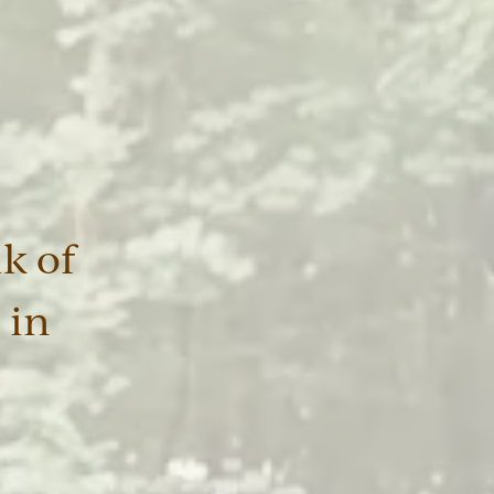
k of
 in