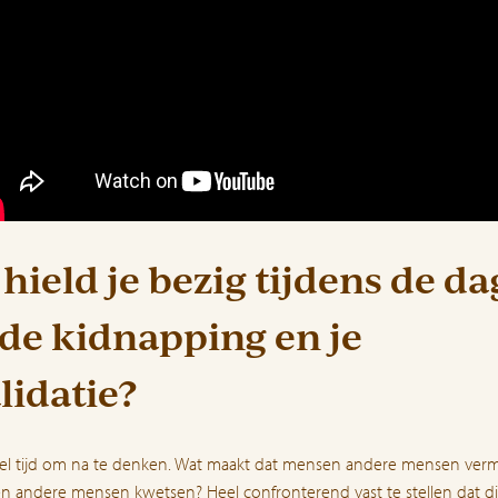
hield je bezig tijdens de d
de kidnapping en je
lidatie?
eel tijd om na te denken. Wat maakt dat mensen andere mensen ve
 andere mensen kwetsen? Heel confronterend vast te stellen dat di