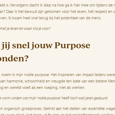
eld is. Vervolgens dacht ik diep na hoe ga ik hier mee om tijdens de 
an? Daar is het bewust zijn gekomen voor het leven, het respect en 
even. Ik kwam heel snel terug bij het potentieel van de mens.
met je leven en waar sta je voor?
jij snel jouw Purpose
onden?
e noem ik mijn noble purpose. Het inspireren van impact leiders were
 van harmonie, schoonheid en vreugde ten bate van een betere Men
g en wereld voelt als een roeping, niet als werken.
e vorm vinden van mijn ‘noble purpose’ heeft toch wat jaren geduurd.
n organisch groeiproces. Gelinkt aan het stellen van essentiële vrage
het Leven staan, het leren uit fouten en het geconfronteerd worden