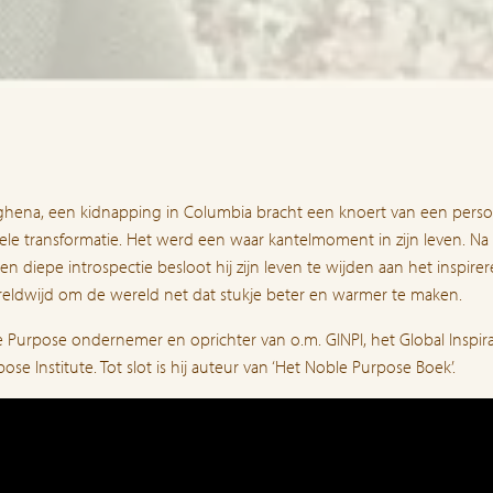
ghena, een kidnapping in Columbia bracht een knoert van een perso
ele transformatie. Het werd een waar kantelmoment in zijn leven. Na
 en diepe introspectie besloot hij zijn leven te wijden aan het inspire
reldwijd om de wereld net dat stukje beter en warmer te maken.
le Purpose ondernemer en oprichter van o.m. GINPI, het Global Inspir
ose Institute. Tot slot is hij auteur van ‘Het Noble Purpose Boek’.